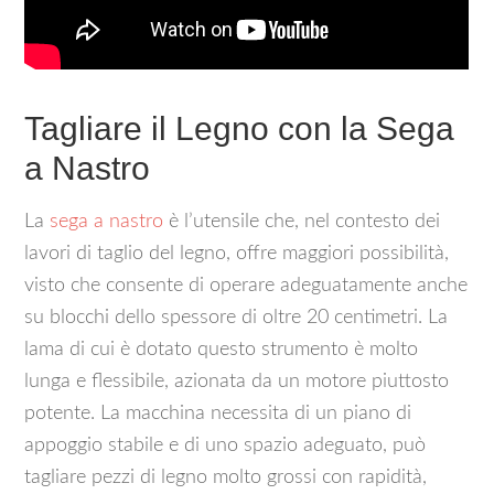
Tagliare il Legno con la Sega
a Nastro
La
sega a nastro
è l’utensile che, nel contesto dei
lavori di taglio del legno, offre maggiori possibilità,
visto che consente di operare adeguatamente anche
su blocchi dello spessore di oltre 20 centimetri. La
lama di cui è dotato questo strumento è molto
lunga e flessibile, azionata da un motore piuttosto
potente. La macchina necessita di un piano di
appoggio stabile e di uno spazio adeguato, può
tagliare pezzi di legno molto grossi con rapidità,