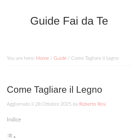
Guide Fai da Te
You are here:
Home
/
Guide
/
Come Tagliare il Legno
Come Tagliare il Legno
Aggiornato il
28 Ottobre 2025
da
Roberto Rosi
Indice