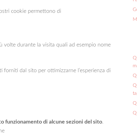
G
nostri cookie permettono di
Ma
più volte durante la visita quali ad esempio nome
Qu
ma
ti forniti dal sito per ottimizzarne l’esperienza di
Qu
Qu
ta
Qu
Qu
to funzionamento di alcune sezioni del sito
.
ne