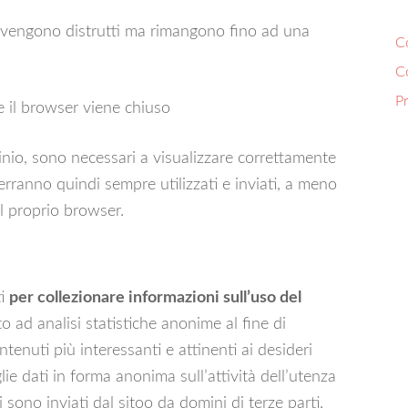
n vengono distrutti ma rimangono fino ad una
Co
C
P
e il browser viene chiuso
nio, sono necessari a visualizzare correttamente
, verranno quindi sempre utilizzati e inviati, a meno
l proprio browser.
ti
per collezionare informazioni sull’uso del
o ad analisi statistiche anonime al fine di
ontenuti più interessanti e attinenti ai desideri
lie dati in forma anonima sull’attività dell’utenza
i sono inviati dal sitoo da domini di terze parti.