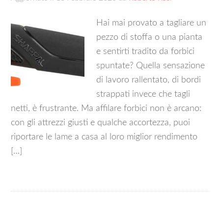
Hai mai provato a tagliare un
pezzo di stoffa o una pianta
e sentirti tradito da forbici
spuntate? Quella sensazione
di lavoro rallentato, di bordi
strappati invece che tagli
netti, è frustrante. Ma affilare forbici non è arcano:
con gli attrezzi giusti e qualche accortezza, puoi
riportare le lame a casa al loro miglior rendimento
[…]