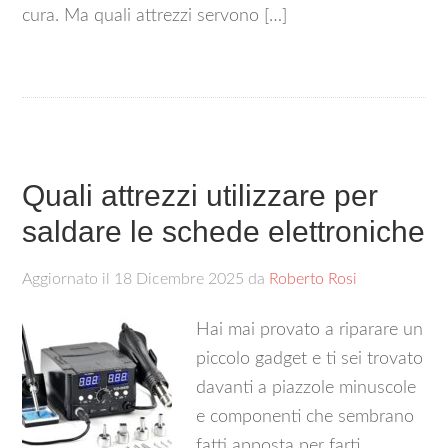
cura. Ma quali attrezzi servono […]
Quali attrezzi utilizzare per
saldare le schede elettroniche​
Aggiornato il
18 Dicembre 2025
da
Roberto Rosi
Hai mai provato a riparare un
piccolo gadget e ti sei trovato
davanti a piazzole minuscole
e componenti che sembrano
fatti apposta per farti