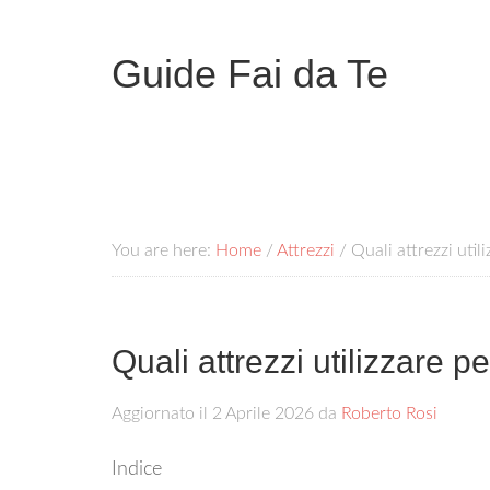
Guide Fai da Te
You are here:
Home
/
Attrezzi
/
Quali attrezzi utili
Quali attrezzi utilizzare pe
Aggiornato il
2 Aprile 2026
da
Roberto Rosi
Indice