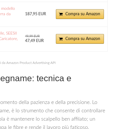
 modello
arra da
187,95 EUR
Compra su Amazon
le, SEESII
49,99 EUR
Caricatore,
Compra su Amazon
47,49 EUR
ni da Amazon Product Advertising API
alegname: tecnica e
 momento della pazienza e della precisione. Lo
gname, è lo strumento che consente di controllare
ola è mantenere lo scalpello ben affilato; un
pa le fibre e rende il lavoro più faticoso.