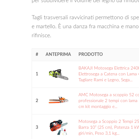
per suddividere il volume del legno da rimuo
Tagli trasversali ravvicinati permettono di sp
e martello. È una danza fra macchina e mano:
rifinisce.
#
ANTEPRIMA
PRODOTTO
BAKAJI Motosega Elettrica 24
1
Elettrosega a Catena con Lama
Tagliare Rami e Legno, Sega...
AMC Motosega a scoppio 52 cc 
2
professionale 2 tempi con lama
cm kit montaggio e...
Motosega a Scoppio 2 Tempi 2
3
Barra 10” (25 cm), Potenza 1 
giri/min, Peso 3,1 kg...