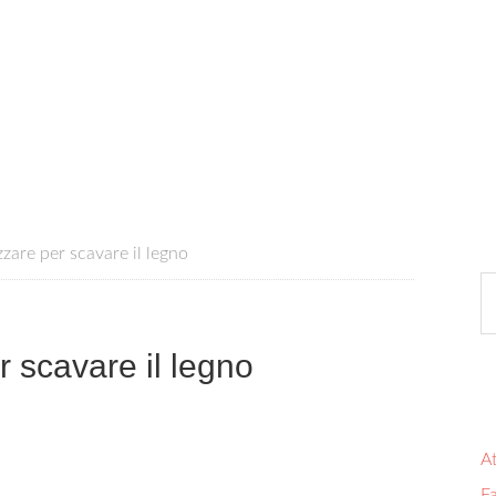
zzare per scavare il legno​
r scavare il legno​
At
Fa