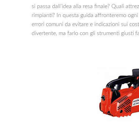
si passa dall’idea alla resa finale? Quali att
rimpianti? In questa guida affronteremo ogni 
errori comuni da evitare e indicazioni sui cost
divertente, ma farlo con gli strumenti giusti fa