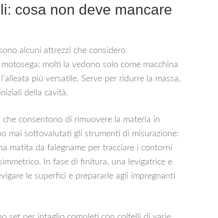
ili: cosa non deve mancare
 sono alcuni attrezzi che considero
 la motosega: molti la vedono solo come macchina
’alleata più versatile. Serve per ridurre la massa,
niziali della cavità.
, che consentono di rimuovere la materia in
 mai sottovalutati gli strumenti di misurazione:
a matita da falegname per tracciare i contorni
immetrico. In fase di finitura, una levigatrice e
evigare le superfici e prepararle agli impregnanti
 set per intaglio completi con coltelli di varie