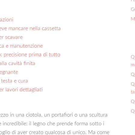
G
Ma
azioni
deve mancare nella cassetta
er scavare
nica e manutenzione
: precisione prima di tutto
Qu
la cavità finita
ma
pregnante
Qu
testa e cura
Qu
 lavori dettagliati
ta
Qu
Qu
zo in una ciotola, un portafiori o una scultura
incredibile: il legno che prende forma sotto i
rgoglio di aver creato qualcosa di unico. Ma come