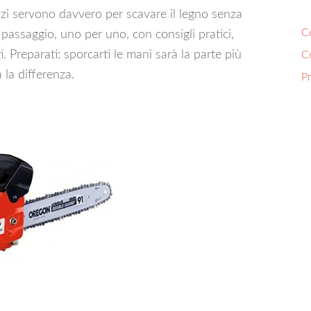
rezzi servono davvero per scavare il legno senza
Co
passaggio, uno per uno, con consigli pratici,
i. Preparati: sporcarti le mani sarà la parte più
C
 la differenza.
P