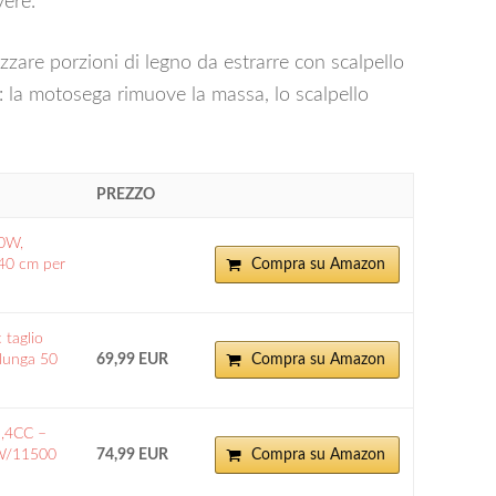
vere.
ezzare porzioni di legno da estrarre con scalpello
 la motosega rimuove la massa, lo scalpello
PREZZO
00W,
 40 cm per
Compra su Amazon
taglio
 lunga 50
69,99 EUR
Compra su Amazon
5,4CC –
kW/11500
74,99 EUR
Compra su Amazon