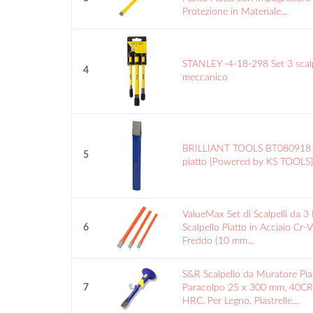
Protezione in Materiale...
STANLEY -4-18-298 Set 3 scalp
4
meccanico
BRILLIANT TOOLS BT080918 S
5
piatto [Powered by KS TOOLS]
ValueMax Set di Scalpelli da 3 
6
Scalpello Piatto in Acciaio Cr-V
Freddo (10 mm...
S&R Scalpello da Muratore Pia
7
Paracolpo 25 x 300 mm, 40CR
HRC. Per Legno, Piastrelle...