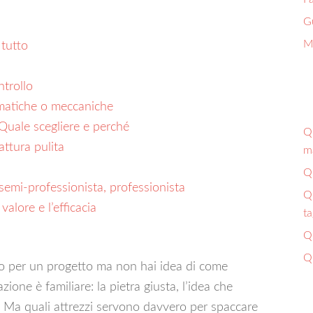
G
Ma
 tutto
ntrollo
matiche o meccaniche
? Quale scegliere e perché
Qu
attura pulita
ma
Qu
 semi-professionista, professionista
Qu
alore e l’efficacia
ta
Qu
Qu
o per un progetto ma non hai idea di come
zione è familiare: la pietra giusta, l’idea che
ro. Ma quali attrezzi servono davvero per spaccare