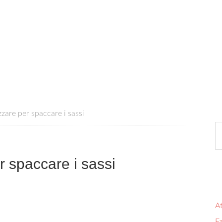
zzare per spaccare i sassi
er spaccare i sassi
At
Fa