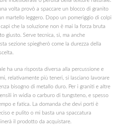
ure indesiderate o perdita della texture naturale.
na volta provò a spaccare un blocco di granito
n martello leggero. Dopo un pomeriggio di colpi
, capì che la soluzione non è mai la forza bruta
to giusto. Serve tecnica, sì, ma anche
esta sezione spiegherò come la durezza della
scelta.
ale ha una risposta diversa alla percussione e
mi, relativamente più teneri, si lasciano lavorare
enza bisogno di metallo duro. Per i graniti e altre
tensili in widia o carburo di tungsteno, e spesso
empo e fatica. La domanda che devi porti è
reciso e pulito o mi basta una spaccatura
nerà il prodotto da acquistare.