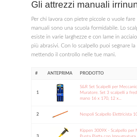
Gli attrezzi manuali irrinun
Per chi lavora con pietre piccole o vuole fare 
manuali sono una scuola formidabile. Lo scalpe
esiste in varie larghezze e con lame in acciaio
più abrasivi. Con lo scalpello puoi segnare la 
mettendo il controllo nelle tue mani.
#
ANTEPRIMA
PRODOTTO
S&R Set Scalpelli per Meccani
1
Muratore. Set 3 scalpelli a fred
mano 16 x 170, 12 x...
2
Nespoli Scalpello Elettricista
Kippen 3009X - Scalpello per 
3
Punta Piatta con Impugnatura 