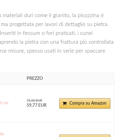
 materiali duri come il granito, la picozzina è
 ma progettata per lavori di dettaglio su pietra.
seriti in fessure o fori praticati, i cunei
aprendo la pietra con una frattura più controllata
verse misure, spesso usati in serie per spaccare
PREZZO
72,50 EUR
73 cm
Compra su Amazon
59,77 EUR
da