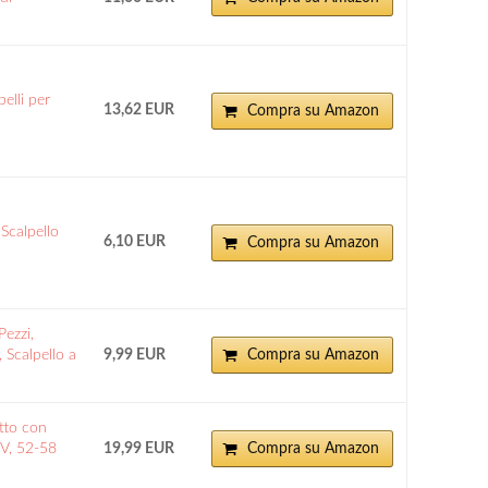
elli per
13,62 EUR
Compra su Amazon
calpello
6,10 EUR
Compra su Amazon
Pezzi,
, Scalpello a
9,99 EUR
Compra su Amazon
tto con
V, 52-58
19,99 EUR
Compra su Amazon