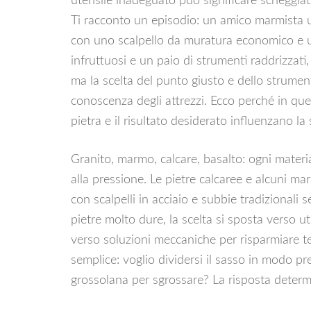
utensile inadeguato può significare scheggiat
Ti racconto un episodio: un amico marmista u
con uno scalpello da muratura economico e u
infruttuosi e un paio di strumenti raddrizzati
ma la scelta del punto giusto e dello strumen
conoscenza degli attrezzi. Ecco perché in qu
pietra e il risultato desiderato influenzano la 
Granito, marmo, calcare, basalto: ogni materi
alla pressione. Le pietre calcaree e alcuni mar
con scalpelli in acciaio e subbie tradizionali s
pietre molto dure, la scelta si sposta verso u
verso soluzioni meccaniche per risparmiare t
semplice: voglio dividersi il sasso in modo p
grossolana per sgrossare? La risposta determi