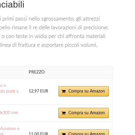
ciabili
i primi passi nello sgrossamento, gli attrezzi
llo rimane il re delle lavorazioni di precisione;
 o con teste in widia per chi affronta materiali
linea di frattura e asportare piccoli volumi,
PREZZO
co e
do piatti a
12,97 EUR
Compra su Amazon
 10x300 mm
Compra su Amazon
Muratore a
di
11,00 EUR
Compra su Amazon