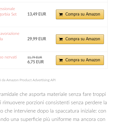
essionale
Sgorbia Set
13,49 EUR
Compra su Amazon
 lavorazione
da
29,99 EUR
Compra su Amazon
ipo nervati
11,79 EUR
Compra su Amazon
6,75 EUR
ni da Amazon Product Advertising API
ramidale che asporta materiale senza fare troppi
i rimuovere porzioni consistenti senza perdere la
to che interviene dopo la spaccatura iniziale: con
asciando una superficie più uniforme ma ancora con