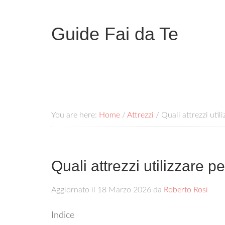
Guide Fai da Te
You are here:
Home
/
Attrezzi
/
Quali attrezzi utili
Quali attrezzi utilizzare p
Aggiornato il
18 Marzo 2026
da
Roberto Rosi
Indice