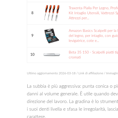
Traxenta Pialla Per Legno, Prof
8
Kit Intaglio Utensili, Vattrezzi 
Attrezzi per...
Amazon Basics Scalpelli per la
9
del legno, per intaglio, con gui
levigatrice, cote e...
Beta 35 150 - Scalpelli piatti t
10
cromati
Ultimo aggiornamento 2026-03-18 / Link di affiliazione / Immagi
La subbia è più aggressiva: punta conica o pi
danni al volume generale. È utile quando dev
direzione del lavoro. La gradina è lo strumen
i suoi denti livella e sfasa le irregolarità, l
carattere.