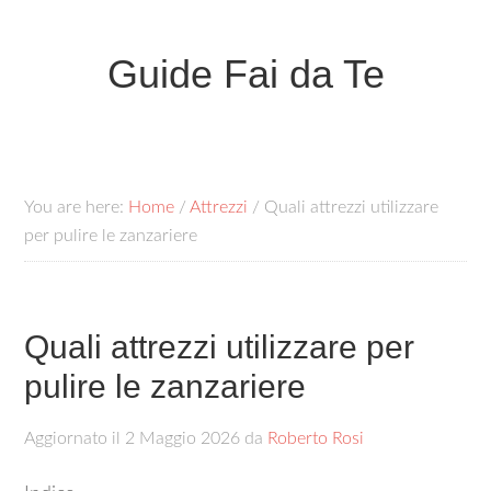
Guide Fai da Te
You are here:
Home
/
Attrezzi
/
Quali attrezzi utilizzare
per pulire le zanzariere​
Quali attrezzi utilizzare per
pulire le zanzariere​
Aggiornato il
2 Maggio 2026
da
Roberto Rosi