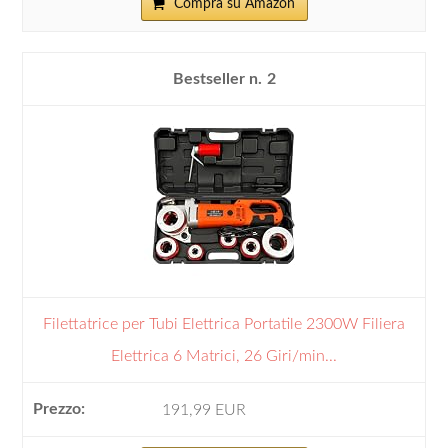
Compra su Amazon
2
Filettatrice per Tubi Elettrica Portatile 2300W Filiera
Elettrica 6 Matrici, 26 Giri/min...
191,99 EUR