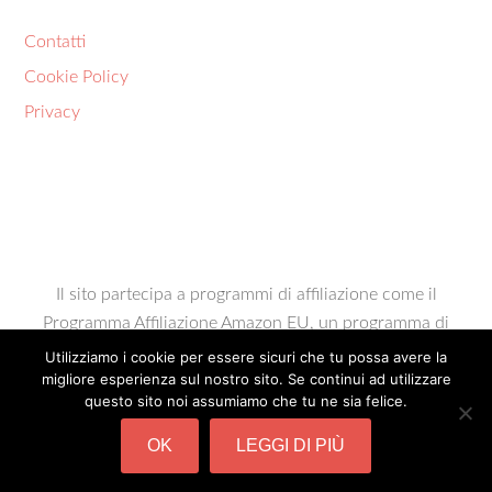
Contatti
Cookie Policy
Privacy
Il sito partecipa a programmi di affiliazione come il
Programma Affiliazione Amazon EU, un programma di
affiliazione che permette ai siti web di percepire una
Utilizziamo i cookie per essere sicuri che tu possa avere la
migliore esperienza sul nostro sito. Se continui ad utilizzare
commissione pubblicitaria pubblicizzando e fornendo link
questo sito noi assumiamo che tu ne sia felice.
al sito Amazon.it. In qualità di Affiliato Amazon, il presente
sito riceve un guadagno per ciascun acquisto idoneo.
OK
LEGGI DI PIÙ