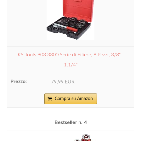
KS Tools 903.3300 Serie di Filiere, 8 Pezzi, 3/8" -
1.1/4"
79,99 EUR
Compra su Amazon
4