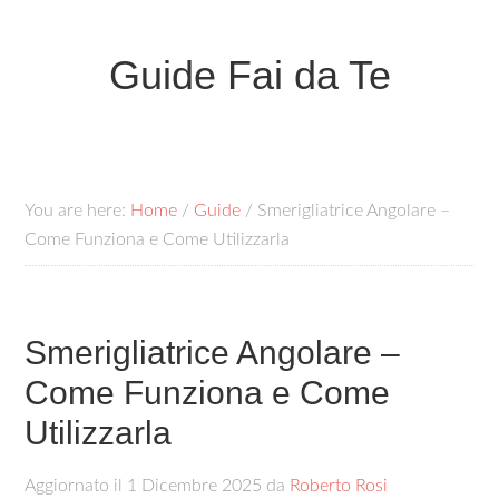
Guide Fai da Te
You are here:
Home
/
Guide
/
Smerigliatrice Angolare –
Come Funziona e Come Utilizzarla
Smerigliatrice Angolare –
Come Funziona e Come
Utilizzarla
Aggiornato il
1 Dicembre 2025
da
Roberto Rosi