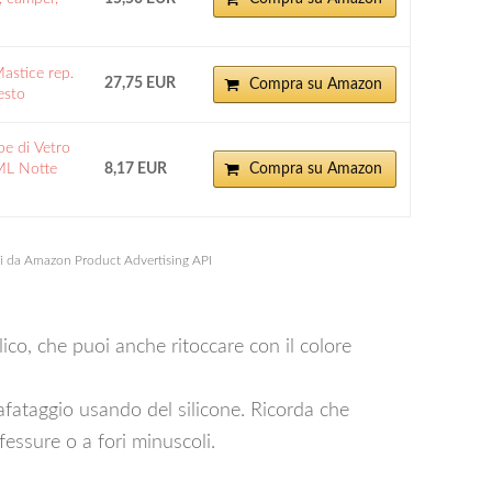
astice rep.
27,75 EUR
Compra su Amazon
esto
e di Vetro
ML Notte
8,17 EUR
Compra su Amazon
ni da Amazon Product Advertising API
lico, che puoi anche ritoccare con il colore
calafataggio usando del silicone. Ricorda che
fessure o a fori minuscoli.