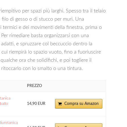
empitivo per spazi più larghi. Spesso tra il telaio
 filo di gesso o di stucco per muri. Una
 termici e dei movimenti della finestra, prima o
a. Per rimediare basta organizzarsi con una
 adatti, e spruzzare col beccuccio dentro la
cui riempirà lo spazio vuoto, fino a fuoriuscire
qualche ora che solidifichi, e poi togliere il
 ritoccarlo con lo smalto o una tintura.
PREZZO
tanica
ballo
14,90 EUR
Compra su Amazon
liuretanica