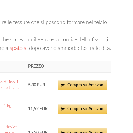
ire le fessure che si possono formare nel telaio
he si crea tra il vetro e la cornice dell’infisso, ti
are a
spatola
, dopo averlo ammorbidito tra le dita.
PREZZO
io di lino 1
5,30 EUR
Compra su Amazon
e e telai...
, 1 kg,
11,52 EUR
Compra su Amazon
a, adesivo
, camper,
15,50 EUR
Compra su Amazon