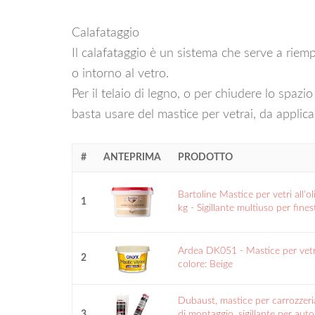
Calafataggio
Il calafataggio è un sistema che serve a riemp
o intorno al vetro.
Per il telaio di legno, o per chiudere lo spazio c
basta usare del mastice per vetrai, da applic
#
ANTEPRIMA
PRODOTTO
Bartoline Mastice per vetri all'ol
1
kg - Sigillante multiuso per finestr
Ardea DK051 - Mastice per vetri
2
colore: Beige
Dubaust, mastice per carrozzeri
3
di montaggio, sigillante per auto