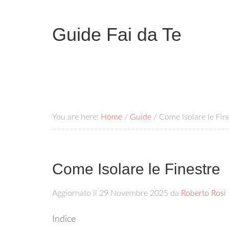
Guide Fai da Te
You are here:
Home
/
Guide
/
Come Isolare le Fin
Come Isolare le Finestre
Aggiornato il
29 Novembre 2025
da
Roberto Rosi
Indice