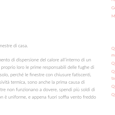
G
Ma
nestre di casa.
Qu
ma
ento di dispersione del calore all’interno di un
Qu
roprio loro le prime responsabili delle fughe di
Qu
solo, perché le finestre con chiusure fatiscenti,
ta
issività termica, sono anche la prima causa di
Qu
stre non funzionano a dovere, spendi più soldi di
Qu
on è uniforme, e appena fuori soffia vento freddo