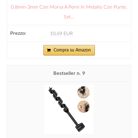
0.8mm-3mm Con Morsa A Perni In Metallo Con Punte,
Set...
10,69 EUR
Compra su Amazon
9