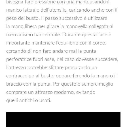
bisogna fare pressione con una mano usando il
manico laterale dell’utensile, caricando anche con il
peso del busto. Il passo successivo è utilizzare
la mano libera per girare la manovella collegata al
meccanismo baricentrale. Durante questa fase è
importante mantenere l’equilibrio con il corpo,
cercando di non fare andare mai la punta
perforatrice fuori asse, nel caso dovesse succedere,
l’attrezzo potrebbe slittare procurando un
contraccolpo al busto, oppure ferendo la mano o il
braccio con la punta. Per questo è sempre meglio
comprare un attrezzo moderno, evitando
quelli antichi o usati.