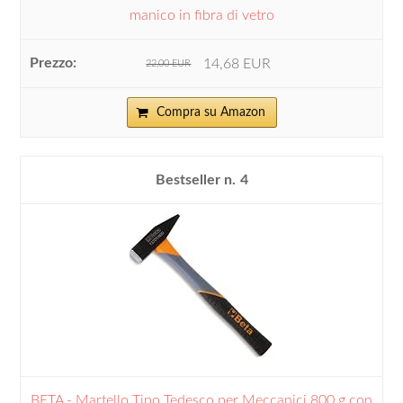
manico in fibra di vetro
14,68 EUR
22,00 EUR
Compra su Amazon
4
BETA - Martello Tipo Tedesco per Meccanici 800 g con