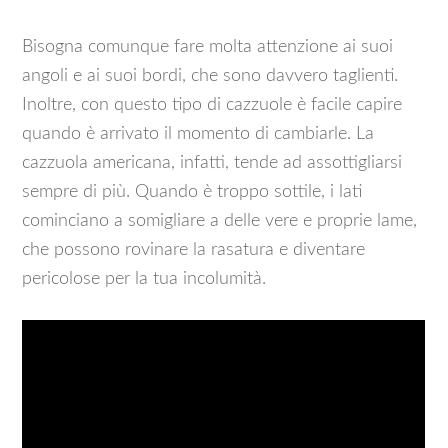
Bisogna comunque fare molta attenzione ai suoi
angoli e ai suoi bordi, che sono davvero taglienti.
Inoltre, con questo tipo di cazzuole è facile capire
quando è arrivato il momento di cambiarle. La
cazzuola americana, infatti, tende ad assottigliarsi
sempre di più. Quando è troppo sottile, i lati
cominciano a somigliare a delle vere e proprie lame,
che possono rovinare la rasatura e diventare
pericolose per la tua incolumità.